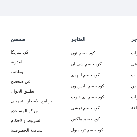
جر
المتاجر
صحصح
كن شريكا
ات
كود خصم نون
المدونة
ني
كود خصم شي ان
وظائف
نت
كود خصم النهدي
عن صحصح
اس
كود خصم نايس ون
تطبيق الجوال
ات
كود خصم اي هيرب
برنامج الاصدار التجريبي
قة
كود خصم نمشي
مركز المساعدة
كود خصم ماكس
الشروط والأحكام
كود خصم ترينديول
سياسة الخصوصية