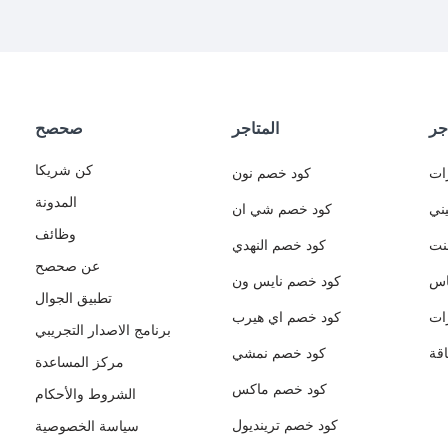
جر
المتاجر
صحصح
كن شريكا
ات
كود خصم نون
المدونة
ني
كود خصم شي ان
وظائف
نت
كود خصم النهدي
عن صحصح
اس
كود خصم نايس ون
تطبيق الجوال
ات
كود خصم اي هيرب
برنامج الاصدار التجريبي
قة
كود خصم نمشي
مركز المساعدة
كود خصم ماكس
الشروط والأحكام
كود خصم ترينديول
سياسة الخصوصية