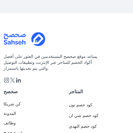
يساعد موقع صحصح المستخدمين في العثور على أفضل
أكواد الخصم للمتاجر عبر الإنترنت وتطبيقات التوصيل
والتي يتم تحديثها باستمرار.
المتاجر
صحصح
كن شريكا
كود خصم نون
المدونة
كود خصم شي ان
وظائف
كود خصم النهدي
عن صحصح