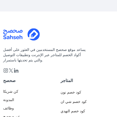
يساعد موقع صحصح المستخدمين في العثور على أفضل
أكواد الخصم للمتاجر عبر الإنترنت وتطبيقات التوصيل
والتي يتم تحديثها باستمرار.
المتاجر
صحصح
كن شريكا
كود خصم نون
المدونة
كود خصم شي ان
وظائف
كود خصم النهدي
عن صحصح