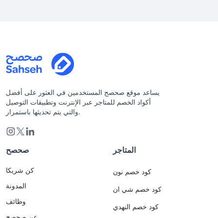
يساعد موقع صحصح المستخدمين في العثور على أفضل
أكواد الخصم للمتاجر عبر الإنترنت وتطبيقات التوصيل
والتي يتم تحديثها باستمرار.
المتاجر
صحصح
كن شريكا
كود خصم نون
المدونة
كود خصم شي ان
وظائف
كود خصم النهدي
عن صحصح