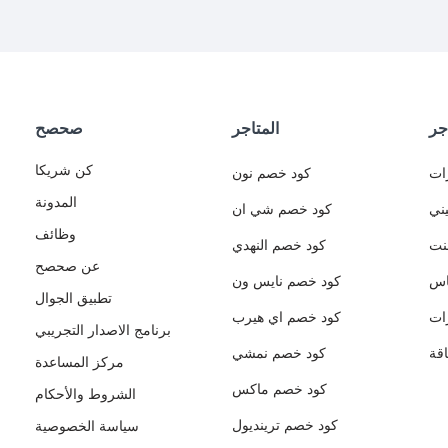
جر
المتاجر
صحصح
كن شريكا
ات
كود خصم نون
المدونة
ني
كود خصم شي ان
وظائف
نت
كود خصم النهدي
عن صحصح
اس
كود خصم نايس ون
تطبيق الجوال
ات
كود خصم اي هيرب
برنامج الاصدار التجريبي
قة
كود خصم نمشي
مركز المساعدة
كود خصم ماكس
الشروط والأحكام
كود خصم ترينديول
سياسة الخصوصية