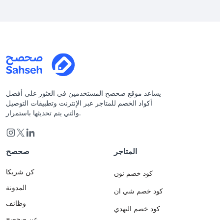
يساعد موقع صحصح المستخدمين في العثور على أفضل
أكواد الخصم للمتاجر عبر الإنترنت وتطبيقات التوصيل
والتي يتم تحديثها باستمرار.
المتاجر
صحصح
كن شريكا
كود خصم نون
المدونة
كود خصم شي ان
وظائف
كود خصم النهدي
عن صحصح