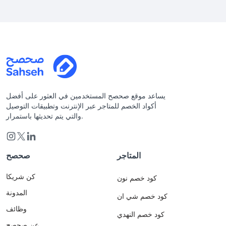
يساعد موقع صحصح المستخدمين في العثور على أفضل
أكواد الخصم للمتاجر عبر الإنترنت وتطبيقات التوصيل
والتي يتم تحديثها باستمرار.
المتاجر
صحصح
كن شريكا
كود خصم نون
المدونة
كود خصم شي ان
وظائف
كود خصم النهدي
عن صحصح