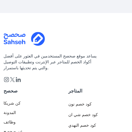
يساعد موقع صحصح المستخدمين في العثور على أفضل
أكواد الخصم للمتاجر عبر الإنترنت وتطبيقات التوصيل
والتي يتم تحديثها باستمرار.
المتاجر
صحصح
كن شريكا
كود خصم نون
المدونة
كود خصم شي ان
وظائف
كود خصم النهدي
عن صحصح