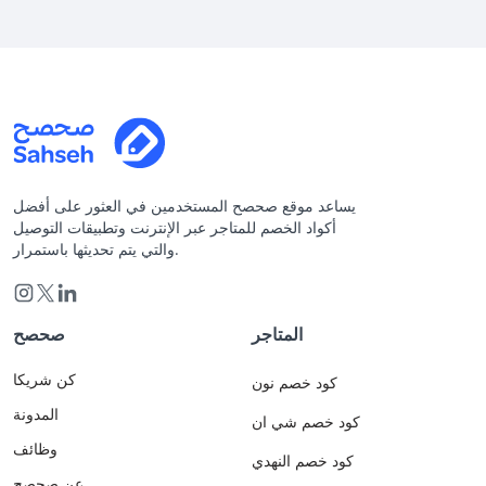
يساعد موقع صحصح المستخدمين في العثور على أفضل
أكواد الخصم للمتاجر عبر الإنترنت وتطبيقات التوصيل
والتي يتم تحديثها باستمرار.
المتاجر
صحصح
كن شريكا
كود خصم نون
المدونة
كود خصم شي ان
وظائف
كود خصم النهدي
عن صحصح