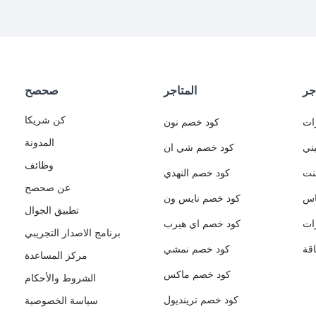
جر
المتاجر
صحصح
كن شريكا
ات
كود خصم نون
المدونة
ني
كود خصم شي ان
وظائف
نت
كود خصم النهدي
عن صحصح
اس
كود خصم نايس ون
تطبيق الجوال
ات
كود خصم اي هيرب
برنامج الاصدار التجريبي
قة
كود خصم نمشي
مركز المساعدة
كود خصم ماكس
الشروط والأحكام
كود خصم ترينديول
سياسة الخصوصية