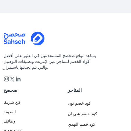
يساعد موقع صحصح المستخدمين في العثور على أفضل
أكواد الخصم للمتاجر عبر الإنترنت وتطبيقات التوصيل
والتي يتم تحديثها باستمرار.
المتاجر
صحصح
كن شريكا
كود خصم نون
المدونة
كود خصم شي ان
وظائف
كود خصم النهدي
عن صحصح