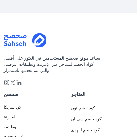
يساعد موقع صحصح المستخدمين في العثور على أفضل
أكواد الخصم للمتاجر عبر الإنترنت وتطبيقات التوصيل
والتي يتم تحديثها باستمرار.
المتاجر
صحصح
كن شريكا
كود خصم نون
المدونة
كود خصم شي ان
وظائف
كود خصم النهدي
عن صحصح