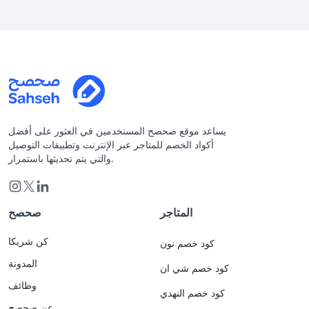
يساعد موقع صحصح المستخدمين في العثور على أفضل
أكواد الخصم للمتاجر عبر الإنترنت وتطبيقات التوصيل
والتي يتم تحديثها باستمرار.
المتاجر
صحصح
كن شريكا
كود خصم نون
المدونة
كود خصم شي ان
وظائف
كود خصم النهدي
عن صحصح