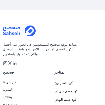
يساعد موقع صحصح المستخدمين في العثور على أفضل
أكواد الخصم للمتاجر عبر الإنترنت وتطبيقات التوصيل
والتي يتم تحديثها باستمرار.
المتاجر
صحصح
كن شريكا
كود خصم نون
المدونة
كود خصم شي ان
وظائف
كود خصم النهدي
عن صحصح