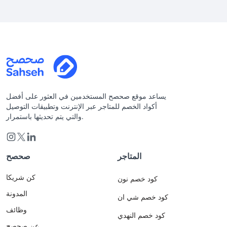
يساعد موقع صحصح المستخدمين في العثور على أفضل
أكواد الخصم للمتاجر عبر الإنترنت وتطبيقات التوصيل
والتي يتم تحديثها باستمرار.
المتاجر
صحصح
كن شريكا
كود خصم نون
المدونة
كود خصم شي ان
وظائف
كود خصم النهدي
عن صحصح