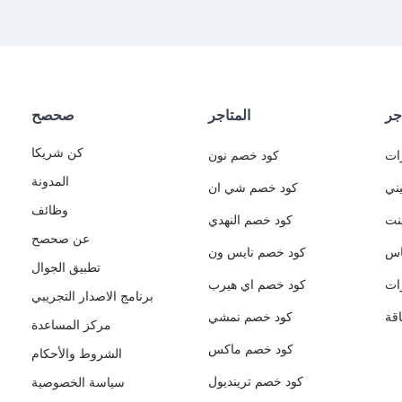
جر
المتاجر
صحصح
كن شريكا
ات
كود خصم نون
المدونة
ني
كود خصم شي ان
وظائف
نت
كود خصم النهدي
عن صحصح
اس
كود خصم نايس ون
تطبيق الجوال
ات
كود خصم اي هيرب
برنامج الاصدار التجريبي
قة
كود خصم نمشي
مركز المساعدة
كود خصم ماكس
الشروط والأحكام
كود خصم ترينديول
سياسة الخصوصية