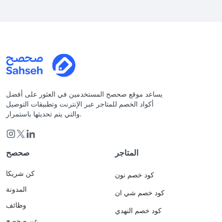
يساعد موقع صحصح المستخدمين في العثور على أفضل
أكواد الخصم للمتاجر عبر الإنترنت وتطبيقات التوصيل
والتي يتم تحديثها باستمرار.
المتاجر
صحصح
كن شريكا
كود خصم نون
المدونة
كود خصم شي ان
وظائف
كود خصم النهدي
عن صحصح