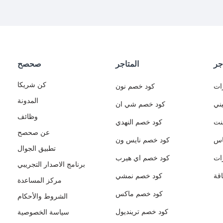
جر
المتاجر
صحصح
كن شريكا
ات
كود خصم نون
المدونة
ني
كود خصم شي ان
وظائف
نت
كود خصم النهدي
عن صحصح
اس
كود خصم نايس ون
تطبيق الجوال
ات
كود خصم اي هيرب
برنامج الاصدار التجريبي
قة
كود خصم نمشي
مركز المساعدة
كود خصم ماكس
الشروط والأحكام
كود خصم ترينديول
سياسة الخصوصية