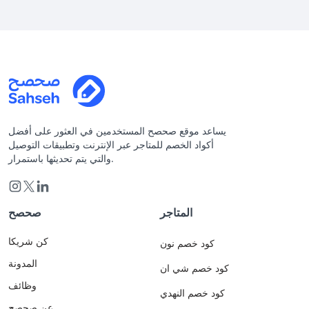
يساعد موقع صحصح المستخدمين في العثور على أفضل
أكواد الخصم للمتاجر عبر الإنترنت وتطبيقات التوصيل
والتي يتم تحديثها باستمرار.
المتاجر
صحصح
كن شريكا
كود خصم نون
المدونة
كود خصم شي ان
وظائف
كود خصم النهدي
عن صحصح