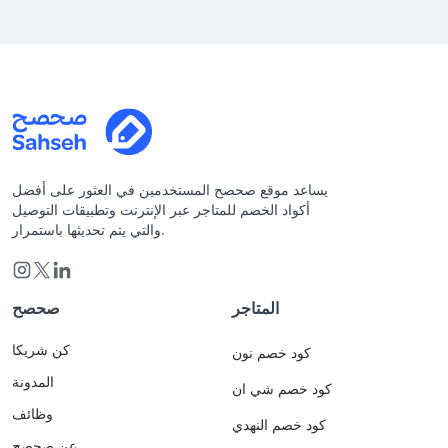
يساعد موقع صحصح المستخدمين في العثور على أفضل
أكواد الخصم للمتاجر عبر الإنترنت وتطبيقات التوصيل
والتي يتم تحديثها باستمرار.
المتاجر
صحصح
كن شريكا
كود خصم نون
المدونة
كود خصم شي ان
وظائف
كود خصم النهدي
عن صحصح