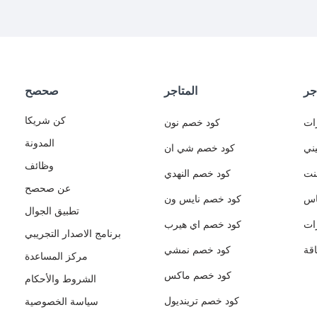
جر
المتاجر
صحصح
كن شريكا
ات
كود خصم نون
المدونة
ني
كود خصم شي ان
وظائف
نت
كود خصم النهدي
عن صحصح
اس
كود خصم نايس ون
تطبيق الجوال
ات
كود خصم اي هيرب
برنامج الاصدار التجريبي
قة
كود خصم نمشي
مركز المساعدة
كود خصم ماكس
الشروط والأحكام
كود خصم ترينديول
سياسة الخصوصية