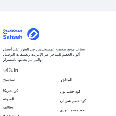
يساعد موقع صحصح المستخدمين في العثور على أفضل
أكواد الخصم للمتاجر عبر الإنترنت وتطبيقات التوصيل
والتي يتم تحديثها باستمرار.
المتاجر
صحصح
كن شريكا
كود خصم نون
المدونة
كود خصم شي ان
وظائف
كود خصم النهدي
عن صحصح