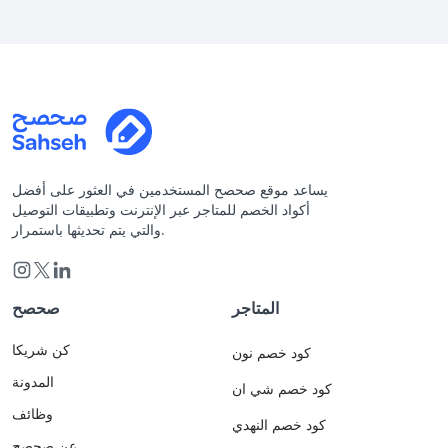
يساعد موقع صحصح المستخدمين في العثور على أفضل
أكواد الخصم للمتاجر عبر الإنترنت وتطبيقات التوصيل
والتي يتم تحديثها باستمرار.
المتاجر
صحصح
كن شريكا
كود خصم نون
المدونة
كود خصم شي ان
وظائف
كود خصم النهدي
عن صحصح