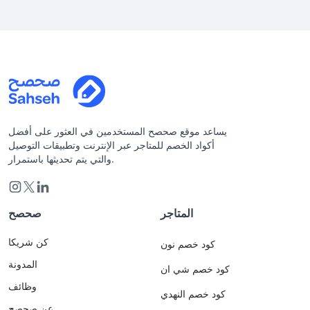
يساعد موقع صحصح المستخدمين في العثور على أفضل
أكواد الخصم للمتاجر عبر الإنترنت وتطبيقات التوصيل
والتي يتم تحديثها باستمرار.
المتاجر
صحصح
كن شريكا
كود خصم نون
المدونة
كود خصم شي ان
وظائف
كود خصم النهدي
عن صحصح