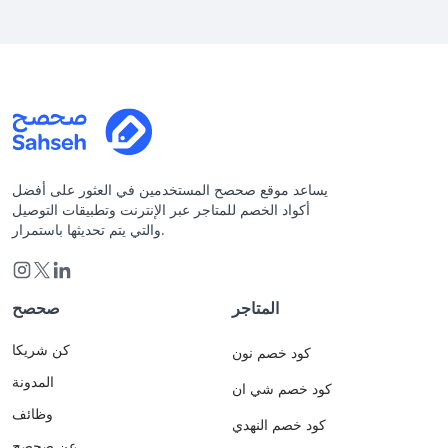
يساعد موقع صحصح المستخدمين في العثور على أفضل
أكواد الخصم للمتاجر عبر الإنترنت وتطبيقات التوصيل
والتي يتم تحديثها باستمرار.
المتاجر
صحصح
كن شريكا
كود خصم نون
المدونة
كود خصم شي ان
وظائف
كود خصم النهدي
عن صحصح