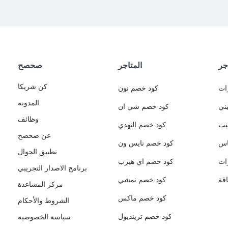
جر
المتاجر
صحصح
كن شريكا
ات
كود خصم نون
المدونة
ني
كود خصم شي ان
وظائف
نت
كود خصم النهدي
عن صحصح
اس
كود خصم نايس ون
تطبيق الجوال
ات
كود خصم اي هيرب
برنامج الاصدار التجريبي
قة
كود خصم نمشي
مركز المساعدة
كود خصم ماكس
الشروط والأحكام
كود خصم ترينديول
سياسة الخصوصية