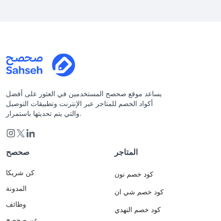
يساعد موقع صحصح المستخدمين في العثور على أفضل
أكواد الخصم للمتاجر عبر الإنترنت وتطبيقات التوصيل
والتي يتم تحديثها باستمرار.
المتاجر
صحصح
كن شريكا
كود خصم نون
المدونة
كود خصم شي ان
وظائف
كود خصم النهدي
عن صحصح