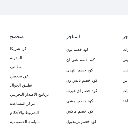
جر
المتاجر
صحصح
كن شريكا
ات
كود خصم نون
المدونة
ني
كود خصم شي ان
وظائف
نت
كود خصم النهدي
عن صحصح
اس
كود خصم نايس ون
تطبيق الجوال
ات
كود خصم اي هيرب
برنامج الاصدار التجريبي
قة
كود خصم نمشي
مركز المساعدة
كود خصم ماكس
الشروط والأحكام
كود خصم ترينديول
سياسة الخصوصية