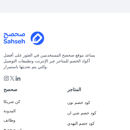
يساعد موقع صحصح المستخدمين في العثور على أفضل
أكواد الخصم للمتاجر عبر الإنترنت وتطبيقات التوصيل
والتي يتم تحديثها باستمرار.
المتاجر
صحصح
كن شريكا
كود خصم نون
المدونة
كود خصم شي ان
وظائف
كود خصم النهدي
عن صحصح