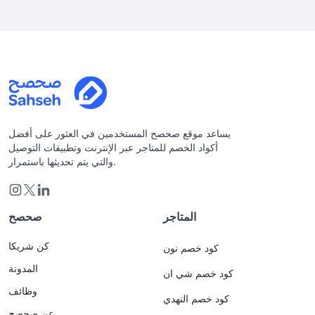
يساعد موقع صحصح المستخدمين في العثور على أفضل
أكواد الخصم للمتاجر عبر الإنترنت وتطبيقات التوصيل
والتي يتم تحديثها باستمرار.
المتاجر
صحصح
كن شريكا
كود خصم نون
المدونة
كود خصم شي ان
وظائف
كود خصم النهدي
عن صحصح