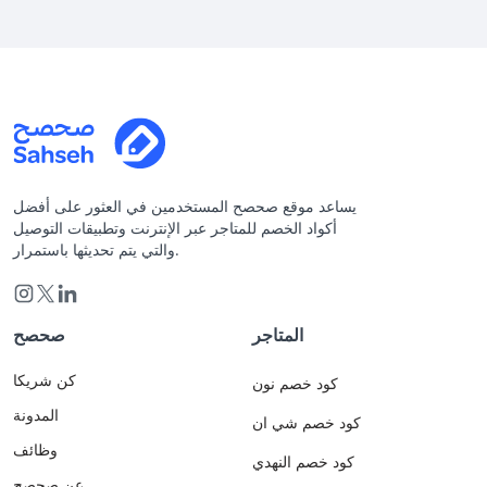
يساعد موقع صحصح المستخدمين في العثور على أفضل
أكواد الخصم للمتاجر عبر الإنترنت وتطبيقات التوصيل
والتي يتم تحديثها باستمرار.
المتاجر
صحصح
كن شريكا
كود خصم نون
المدونة
كود خصم شي ان
وظائف
كود خصم النهدي
عن صحصح