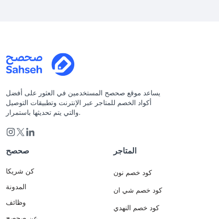
يساعد موقع صحصح المستخدمين في العثور على أفضل
أكواد الخصم للمتاجر عبر الإنترنت وتطبيقات التوصيل
والتي يتم تحديثها باستمرار.
المتاجر
صحصح
كن شريكا
كود خصم نون
المدونة
كود خصم شي ان
وظائف
كود خصم النهدي
عن صحصح