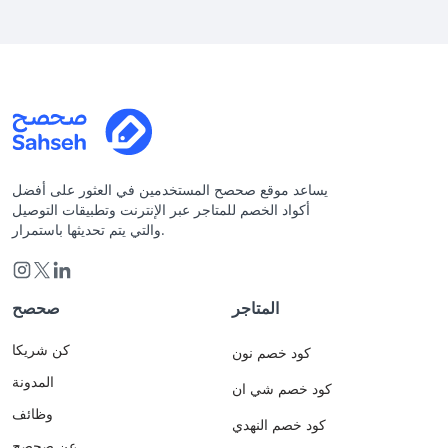
يساعد موقع صحصح المستخدمين في العثور على أفضل
أكواد الخصم للمتاجر عبر الإنترنت وتطبيقات التوصيل
والتي يتم تحديثها باستمرار.
المتاجر
صحصح
كن شريكا
كود خصم نون
المدونة
كود خصم شي ان
وظائف
كود خصم النهدي
عن صحصح