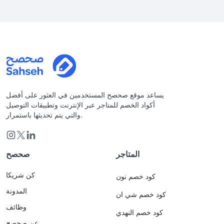
يساعد موقع صحصح المستخدمين في العثور على أفضل
أكواد الخصم للمتاجر عبر الإنترنت وتطبيقات التوصيل
والتي يتم تحديثها باستمرار.
المتاجر
صحصح
كن شريكا
كود خصم نون
المدونة
كود خصم شي ان
وظائف
كود خصم النهدي
عن صحصح