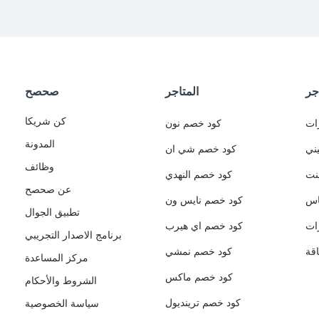
جر
المتاجر
صحصح
كن شريكا
ات
كود خصم نون
المدونة
ني
كود خصم شي ان
وظائف
نت
كود خصم النهدي
عن صحصح
اس
كود خصم نايس ون
تطبيق الجوال
ات
كود خصم اي هيرب
برنامج الاصدار التجريبي
قة
كود خصم نمشي
مركز المساعدة
كود خصم ماكس
الشروط والأحكام
كود خصم ترينديول
سياسة الخصوصية