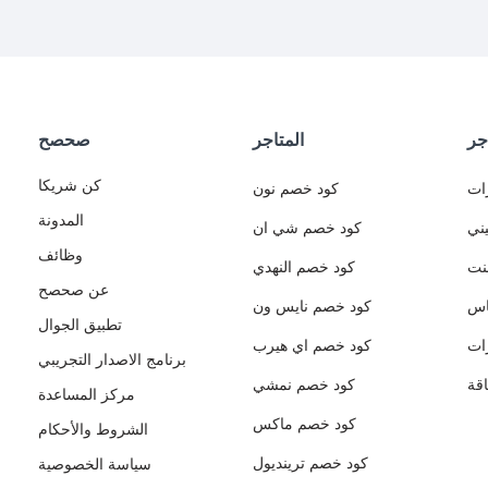
جر
المتاجر
صحصح
كن شريكا
ات
كود خصم نون
المدونة
ني
كود خصم شي ان
وظائف
نت
كود خصم النهدي
عن صحصح
اس
كود خصم نايس ون
تطبيق الجوال
ات
كود خصم اي هيرب
برنامج الاصدار التجريبي
قة
كود خصم نمشي
مركز المساعدة
كود خصم ماكس
الشروط والأحكام
كود خصم ترينديول
سياسة الخصوصية