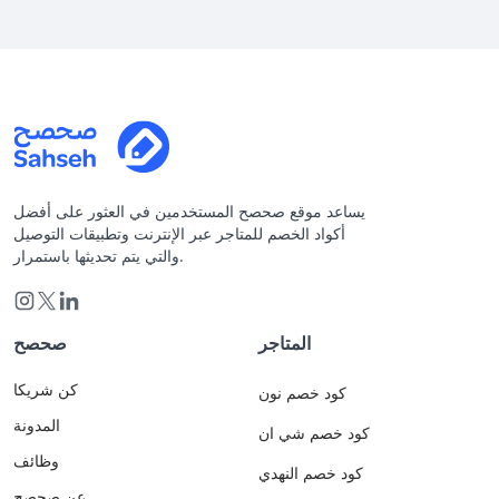
يساعد موقع صحصح المستخدمين في العثور على أفضل
أكواد الخصم للمتاجر عبر الإنترنت وتطبيقات التوصيل
والتي يتم تحديثها باستمرار.
المتاجر
صحصح
كن شريكا
كود خصم نون
المدونة
كود خصم شي ان
وظائف
كود خصم النهدي
عن صحصح