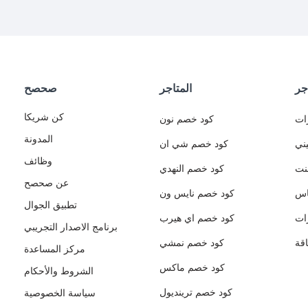
جر
المتاجر
صحصح
كن شريكا
ات
كود خصم نون
المدونة
ني
كود خصم شي ان
وظائف
نت
كود خصم النهدي
عن صحصح
اس
كود خصم نايس ون
تطبيق الجوال
ات
كود خصم اي هيرب
برنامج الاصدار التجريبي
قة
كود خصم نمشي
مركز المساعدة
كود خصم ماكس
الشروط والأحكام
كود خصم ترينديول
سياسة الخصوصية