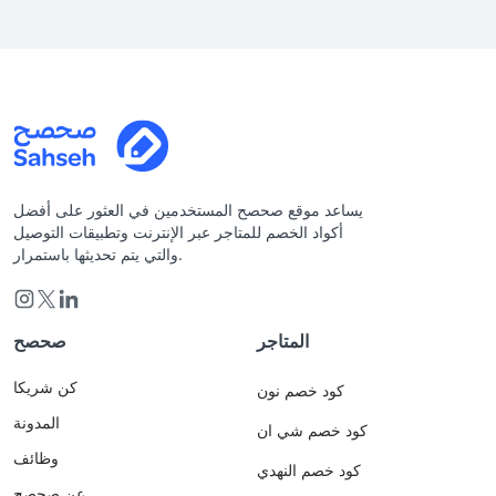
يساعد موقع صحصح المستخدمين في العثور على أفضل
أكواد الخصم للمتاجر عبر الإنترنت وتطبيقات التوصيل
والتي يتم تحديثها باستمرار.
المتاجر
صحصح
كن شريكا
كود خصم نون
المدونة
كود خصم شي ان
وظائف
كود خصم النهدي
عن صحصح