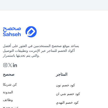
يساعد موقع صحصح المستخدمين في العثور على أفضل
أكواد الخصم للمتاجر عبر الإنترنت وتطبيقات التوصيل
والتي يتم تحديثها باستمرار.
المتاجر
صحصح
كن شريكا
كود خصم نون
المدونة
كود خصم شي ان
وظائف
كود خصم النهدي
عن صحصح