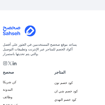
يساعد موقع صحصح المستخدمين في العثور على أفضل
أكواد الخصم للمتاجر عبر الإنترنت وتطبيقات التوصيل
والتي يتم تحديثها باستمرار.
المتاجر
صحصح
كن شريكا
كود خصم نون
المدونة
كود خصم شي ان
وظائف
كود خصم النهدي
عن صحصح