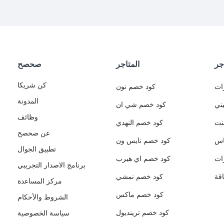
جر
المتاجر
صحصح
كن شريكا
ات
كود خصم نون
المدونة
ني
كود خصم شي ان
وظائف
نت
كود خصم النهدي
عن صحصح
اس
كود خصم نايس ون
تطبيق الجوال
ات
كود خصم اي هيرب
برنامج الاصدار التجريبي
قة
كود خصم نمشي
مركز المساعدة
كود خصم ماكس
الشروط والأحكام
كود خصم ترينديول
سياسة الخصوصية