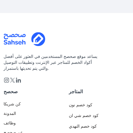
يساعد موقع صحصح المستخدمين في العثور على أفضل
أكواد الخصم للمتاجر عبر الإنترنت وتطبيقات التوصيل
والتي يتم تحديثها باستمرار.
المتاجر
صحصح
كن شريكا
كود خصم نون
المدونة
كود خصم شي ان
وظائف
كود خصم النهدي
عن صحصح