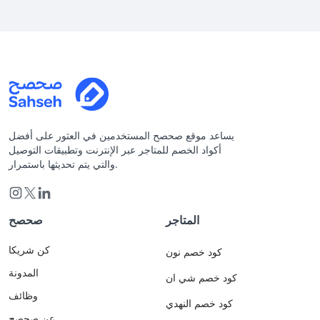
يساعد موقع صحصح المستخدمين في العثور على أفضل
أكواد الخصم للمتاجر عبر الإنترنت وتطبيقات التوصيل
والتي يتم تحديثها باستمرار.
المتاجر
صحصح
كن شريكا
كود خصم نون
المدونة
كود خصم شي ان
وظائف
كود خصم النهدي
عن صحصح