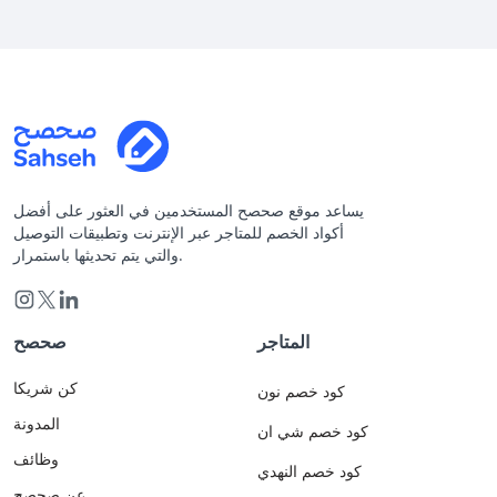
يساعد موقع صحصح المستخدمين في العثور على أفضل
أكواد الخصم للمتاجر عبر الإنترنت وتطبيقات التوصيل
والتي يتم تحديثها باستمرار.
المتاجر
صحصح
كن شريكا
كود خصم نون
المدونة
كود خصم شي ان
وظائف
كود خصم النهدي
عن صحصح