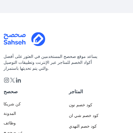
يساعد موقع صحصح المستخدمين في العثور على أفضل
أكواد الخصم للمتاجر عبر الإنترنت وتطبيقات التوصيل
والتي يتم تحديثها باستمرار.
المتاجر
صحصح
كن شريكا
كود خصم نون
المدونة
كود خصم شي ان
وظائف
كود خصم النهدي
عن صحصح