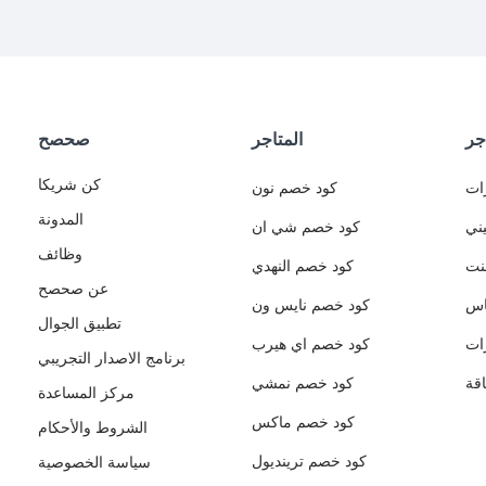
جر
المتاجر
صحصح
كن شريكا
ات
كود خصم نون
المدونة
ني
كود خصم شي ان
وظائف
نت
كود خصم النهدي
عن صحصح
اس
كود خصم نايس ون
تطبيق الجوال
ات
كود خصم اي هيرب
برنامج الاصدار التجريبي
قة
كود خصم نمشي
مركز المساعدة
كود خصم ماكس
الشروط والأحكام
كود خصم ترينديول
سياسة الخصوصية