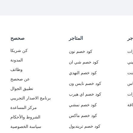
جر
المتاجر
صحصح
كن شريكا
ات
كود خصم نون
المدونة
ني
كود خصم شي ان
وظائف
نت
كود خصم النهدي
عن صحصح
اس
كود خصم نايس ون
تطبيق الجوال
ات
كود خصم اي هيرب
برنامج الاصدار التجريبي
قة
كود خصم نمشي
مركز المساعدة
كود خصم ماكس
الشروط والأحكام
كود خصم ترينديول
سياسة الخصوصية