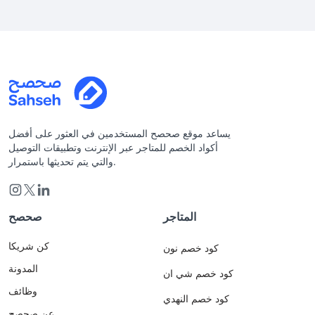
يساعد موقع صحصح المستخدمين في العثور على أفضل
أكواد الخصم للمتاجر عبر الإنترنت وتطبيقات التوصيل
والتي يتم تحديثها باستمرار.
المتاجر
صحصح
كن شريكا
كود خصم نون
المدونة
كود خصم شي ان
وظائف
كود خصم النهدي
عن صحصح